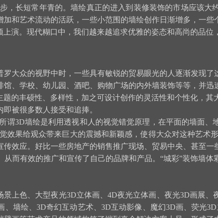
步，长短常年青的。墙绘真正的进入到装修装饰的市场应该大约在
增加和艺术流动的活跃，一些小范围的墙绘创作日渐增多，一些
频频上演。现代糊口中，我们越来越追求优雅的姿态和高尚的品位
普罗大众的视野中时，一些具有敏锐的贸易眼光的人逐渐发现了
啡馆、学校、幼儿园、酒吧、购物广场的内外墙装饰等等，并迅
绘主题的丰硕性、多样性，加之可设计创作的灵活性和个性化，其
内即被很多数人接受和追捧。
。所谓3D墙绘是利用透视和人的视觉错觉原理，在平面的墙面、
视觉效果给观众带来巨大的震撼和新颖感，使得大众对这种艺术形
宣传效应。好比一些房地产的销售推广现场、贸易中央、甚至一
。从而有效的推广和宣传了自己的品牌和产品。“城彩”装饰墙体
景上色、大型夜光3D立体画、4D夜光立体画、夜光3D画展、夜
D画、墙绘、3D奇幻互动艺术、3D互动影像、魔幻3D画、荧光3