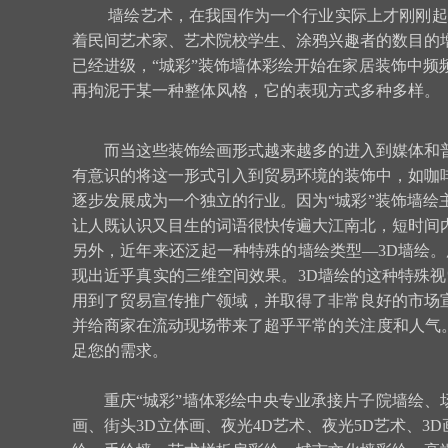
墙绘艺术，在我国作为一个行业实际上才刚刚起
着民间艺术家、艺术院校学生、涂鸦兴趣者的数目的
已经进级，“城彩”装饰墙体彩绘开始在家居装饰中
再拘泥于某一种整体风格，它的表现方式多种多样。
而当这些装饰绘画形式越来越多的进入到媒体和
有意识的将这一形式引入到贸易环境的装饰中，如咖
逐步发展成为一个独立的行业。因为“城彩”装饰墙
让人既认识又目生的词语很快传遍大江南北，短时间
另外，近年来还泛起一种特殊的墙绘类型—3D墙绘
现出近乎真实的三维空间效果。3D墙绘的这种特殊
用到了贸易宣传推广领域，并取得了非常良好的市场
并给商家在流动现场带来了超乎平常的关注度和人气
足您的需求。
重庆“城彩”墙体彩绘中央专业承接片子院墙绘、场
画、街头3D立体画、夜光4D艺术、夜光5D艺术、3