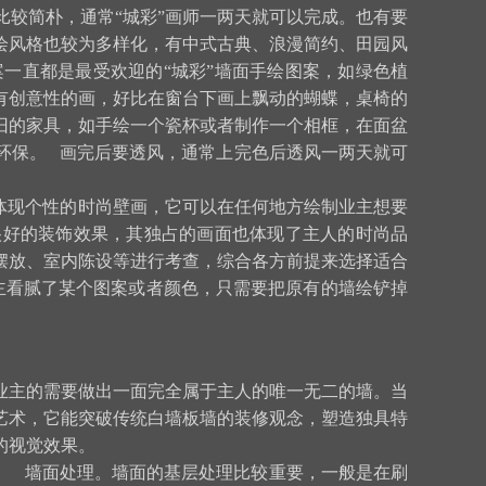
比较简朴，通常“城彩”画师一两天就可以完成。也有要
绘风格也较为多样化，有中式古典、浪漫简约、田园风
一直都是最受欢迎的“城彩”墙面手绘图案，如绿色植
有创意性的画，好比在窗台下画上飘动的蝴蝶，桌椅的
旧的家具，如手绘一个瓷杯或者制作一个相框，在面盆
环保。 画完后要透风，通常上完色后透风一两天就可
体现个性的时尚壁画，它可以在任何地方绘制业主想要
很好的装饰效果，其独占的画面也体现了主人的时尚品
摆放、室内陈设等进行考查，综合各方前提来选择适合
主看腻了某个图案或者颜色，只需要把原有的墙绘铲掉
业主的需要做出一面完全属于主人的唯一无二的墙。当
艺术，它能突破传统白墙板墙的装修观念，塑造独具特
的视觉效果。
。 墙面处理。墙面的基层处理比较重要，一般是在刷