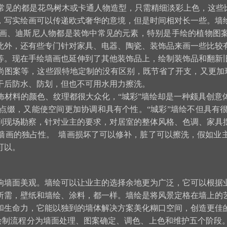
家常见的都是花鸟树木或卡通人物造型，只需精细淡彩上色，这些
，写实绘画可以传递欧式奢华的意境，但是时间相对长一些。墙
画、迪斯尼人物都是装饰中常见的元素，特别是手绘的植物图案
此外，还有些专门针对家具、电器、陶瓷、装饰品来画一些比较
等。现在手绘墙画也延伸到了其他装饰品上，绘制装饰品和翻新
尚图案等，这些跟特地定制的没有区别，既节省了开支，又更加
干后防水、防划，但也不可用水用力擦洗。
饰材料的颜色、纹理都很大众化，“城彩”墙绘却是一种颇具创意
点缀，又能使空间更加协调和具有个性。“城彩”墙绘不但具有
到现场勘察，针对业主的要求，对居室的整体风格、色调、家具
墙画的独占性。 墙画损坏了可以修补，脏了可以擦洗，假如业
可以。
响墙面美观。墙绘可以让业主的选择余地更为广泛，它可以根据
所需，壁纸和墙绘、涂料，都一样。墙绘是将风景定格在墙上的
和生命力，它能以独到的墙体解决方案美化糊口空间，创造更佳
绘制流程分为墙面处理、图案确定、调色、上色和维护五个阶段