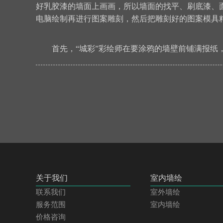
好乳胶漆的墙面上画画，所以墙面的找平、刷底漆、
电脑绘制再进行图案雕刻，然后把雕刻好的图案模具
首先，“城彩”彩绘师在要涂鸦的墙壁前铺满报纸
关于我们
室内墙绘
联系我们
室外墙绘
服务范围
室内墙绘
价格咨询