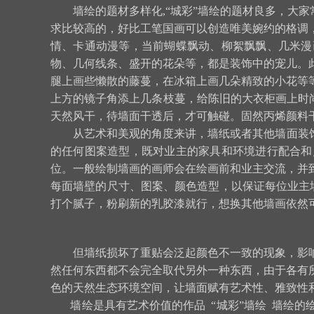
墙绘的题材多样化,“城彩”墙绘的题材良多，大
求比较高的，好比工笔国画可以创造唯美婉约的格调
情、卡通动漫等，当前蝴蝶飘动、柳絮飘飘、几米漫
物、几何线条、盛开的花朵等，都是装饰中的宠儿。
腿上画些懒散的藤蔓，在冰箱上画几朵精致的小花等
上方的镜子角添上几条枝蔓，给陈旧的大衣柜画上时
天然风干，待墙面干透后，才可触碰。固然丙烯颜料
从艺术和美观的角度来讲，墙纸或者其他墙面装
的任何图案造型，既对业主的家具和环境进行配合和
位。一般绘制墙画的画师会在绘画前和业主交流，并
每面墙壁的尺寸、图案、颜色造型，以保证每位业主
打个腻子，粉刷新的乳胶漆就行，想换其他墙画依然
但墙纸损坏了重贴会泛起颜色不一致的现象，影
然任何东西都不会完全取代另外一种东西，由于各有
色的天然生态环境空间，让墙面赋有艺术性、雅致性
墙绘是具有艺术价值的作品 “城彩”墙绘 墙绘的