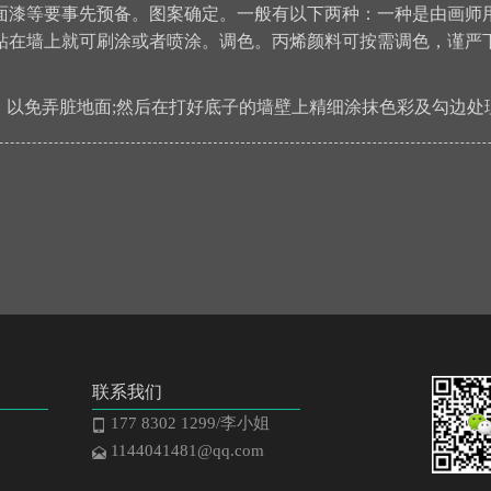
面漆等要事先预备。图案确定。一般有以下两种：一种是由画师
粘在墙上就可刷涂或者喷涂。调色。丙烯颜料可按需调色，谨严
，以免弄脏地面;然后在打好底子的墙壁上精细涂抹色彩及勾边处理
联系我们
177 8302 1299/李小姐
1144041481@qq.com