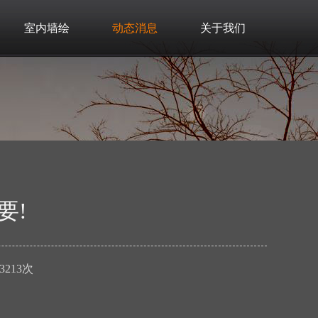
室内墙绘
动态消息
关于我们
要!
3213次